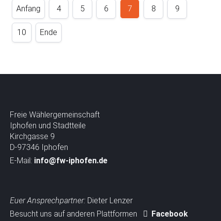
r
Anfang
4
5
6
7
8
9
s
p
10
Ende
r
i
n
g
e
n
Freie Wählergemeinschaft
Iphofen und Stadtteile
Kirchgasse 9
D-97346 Iphofen
E-Mail:
info@fw-iphofen.de
Euer Ansprechpartner:
Dieter Lenzer
Besucht uns auf anderen Plattformen
Facebook