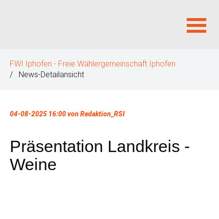
N
FWI Iphofen - Freie Wählergemeinschaft Iphofen
a
News-Detailansicht
v
i
g
04-08-2025 16:00
von Redaktion_RSI
a
t
Präsentation Landkreis -
i
o
Weine
n
ü
b
e