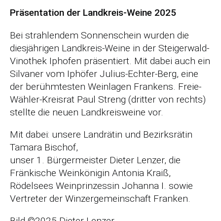
r
Präsentation der Landkreis-Weine 2025
s
p
Bei strahlendem Sonnenschein wurden die
r
diesjährigen Landkreis-Weine in der Steigerwald-
i
Vinothek Iphofen präsentiert. Mit dabei auch ein
n
Silvaner vom Iphöfer Julius-Echter-Berg, eine
g
der berühmtesten Weinlagen Frankens. Freie-
e
Wähler-Kreisrat Paul Streng (dritter von rechts)
n
stellte die neuen Landkreisweine vor.
Mit dabei: unsere Landrätin und Bezirksrätin
Tamara Bischof,
unser 1. Bürgermeister Dieter Lenzer, die
Fränkische Weinkönigin Antonia Kraiß,
Rödelsees Weinprinzessin Johanna I. sowie
Vertreter der Winzergemeinschaft Franken.
Bild ©2025 Dieter Lenzer