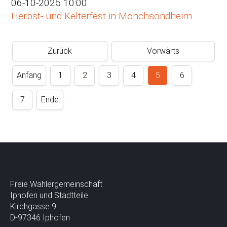
06-10-2025 10:00
Herbst- und Kelterfest in Mönchsondheim
Zurück
Vorwärts
Anfang
1
2
3
4
5
6
7
Ende
Freie Wählergemeinschaft
Iphofen und Stadtteile
Kirchgasse 9
D-97346 Iphofen